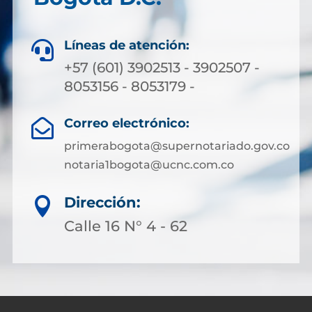
Líneas de atención:

+57 (601) 3902513 - 3902507 -
8053156 - 8053179 -
Correo electrónico:

primerabogota@supernotariado.gov.co
notaria1bogota@ucnc.com.co
Dirección:

Calle 16 N° 4 - 62