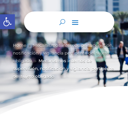
Abrir barra de herramientas
Home
Mecanismos internos de supervisión,
9
notificación y vigilancia pertinente del sujeto
obligado
Mecanismos internos de
9
supervisión, notificación y vigilancia pertinente
del sujeto obligado