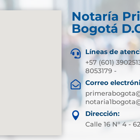
Notaría Pr
Bogotá D.C
Líneas de atenc

+57 (601) 390251
8053179 -
Correo electrón

primerabogota@
notaria1bogota
Dirección:

Calle 16 N° 4 - 6