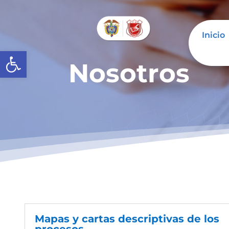
Inicio
Abrir barra de herramientas
Nosotros
Mapas y cartas descriptivas de los
procesos