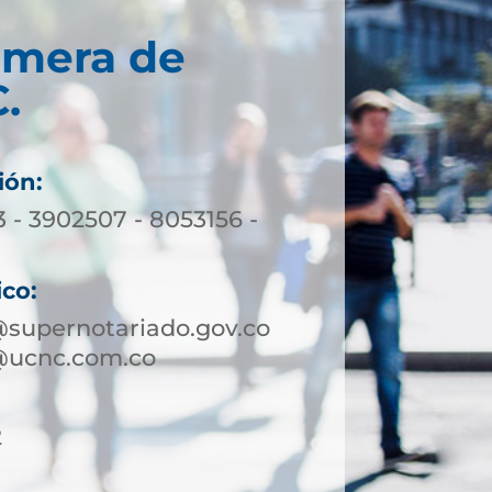
imera de
.
ión:
3 - 3902507 - 8053156 -
ico:
supernotariado.gov.co
@ucnc.com.co
2