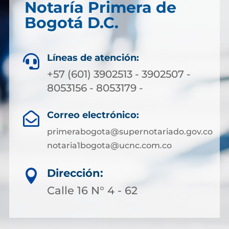
Notaría Primera de
Bogotá D.C.
Líneas de atención:

+57 (601) 3902513 - 3902507 -
8053156 - 8053179 -
Correo electrónico:

primerabogota@supernotariado.gov.co
notaria1bogota@ucnc.com.co
Dirección:

Calle 16 N° 4 - 62