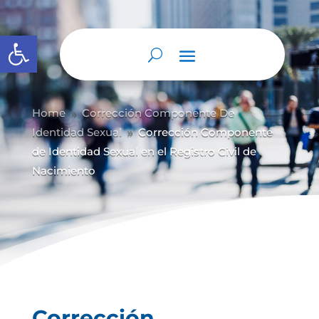
Abrir barra de herramientas
Home
Corrección Componente De
9
Identidad Sexual
Corrección Componente
9
de Identidad Sexual en el Registro Civil de
Nacimiento
Corrección