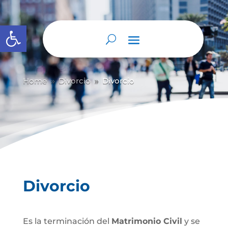
Abrir barra de herramientas
Home
Divorcio
Divorcio
9
9
Divorcio
Es la terminación del
Matrimonio Civil
y se