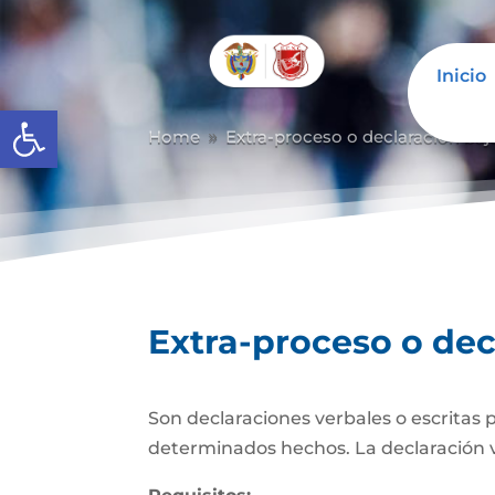
Inicio
Abrir barra de herramientas
Home
Extra-proceso o declaración baj
9
Extra-proceso o dec
Son declaraciones verbales o escritas 
determinados hechos. La declaración verb