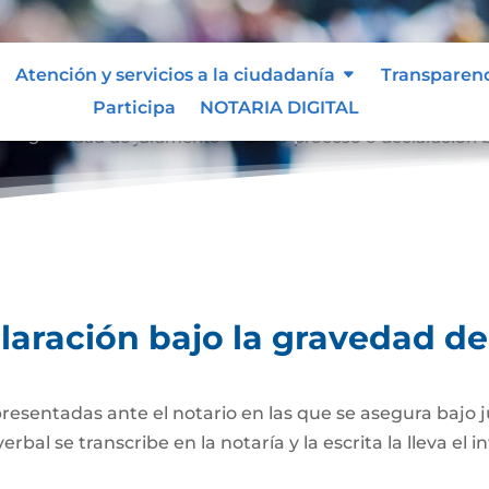
Atención y servicios a la ciudadanía
Transparen
Participa
NOTARIA DIGITAL
o la gravedad de juramento
Extra-proceso o declaración 
9
laración bajo la gravedad d
presentadas ante el notario en las que se asegura bajo 
al se transcribe en la notaría y la escrita la lleva el i