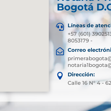
Bogotá D.C
Líneas de atenc

+57 (601) 390251
8053179 -
Correo electrón

primerabogota@
notaria1bogota
Dirección:

Calle 16 N° 4 - 6