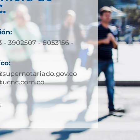
.
ión:
3 - 3902507 - 8053156 -
ico:
supernotariado.gov.co
@ucnc.com.co
2