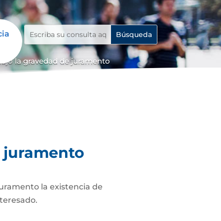
cia
bajo la gravedad de juramento
e juramento
juramento la existencia de
nteresado.