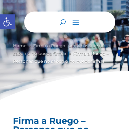
Abrir barra de herramientas
Home
Firma a Ruego- personas que no
9
saben o no puede firmar
Firma a Ruego –
9
Personas que no saben o no puede firmar
Firma a Ruego –