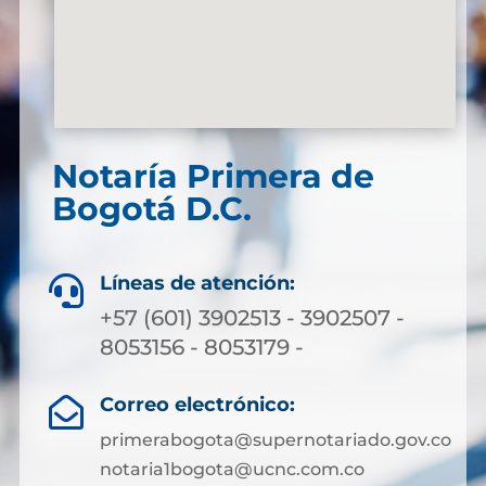
Notaría Primera de
Bogotá D.C.
Líneas de atención:

+57 (601) 3902513 - 3902507 -
8053156 - 8053179 -
Correo electrónico:

primerabogota@supernotariado.gov.co
notaria1bogota@ucnc.com.co