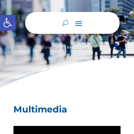
Abrir barra de herramientas
Home
Multimedia
Multimedia
9
9
Multimedia