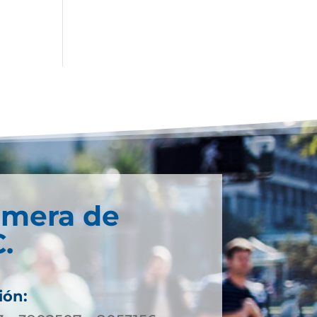
imera de
.
ión: