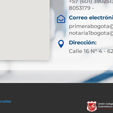
+57 (601) 390251
8053179 -
Correo electrón

primerabogota@
notaria1bogota
Dirección:

Calle 16 N° 4 - 6
onales