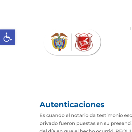
Abrir barra de herramientas
Autenticaciones
Es cuando el notario da testimonio es
privado fueron puestas en su presencia
del día en que el hecho ocurrió. REQUIS