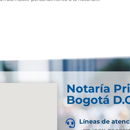
Notaría Pr
Bogotá D.C
Líneas de atenc
