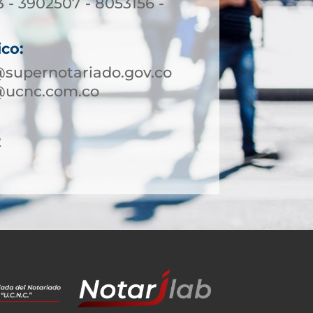
3 - 3902507 - 8053156 -
ico:
supernotariado.gov.co
@ucnc.com.co
2