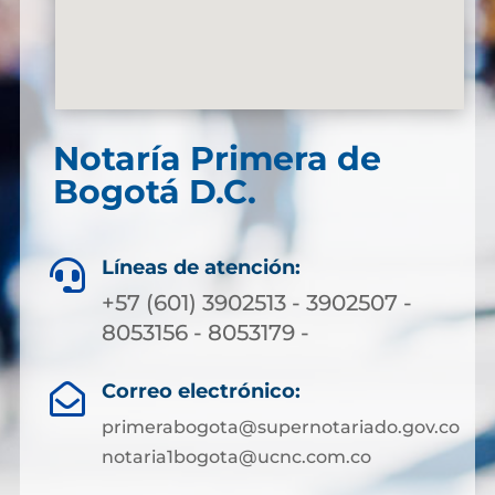
Notaría Primera de
Bogotá D.C.
Líneas de atención:

+57 (601) 3902513 - 3902507 -
8053156 - 8053179 -
Correo electrónico:

primerabogota@supernotariado.gov.co
notaria1bogota@ucnc.com.co