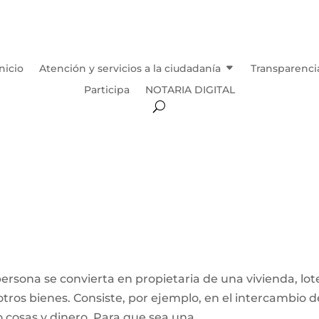
Inicio
Atención y servicios a la ciudadanía
Transparenci
Participa
NOTARIA DIGITAL
ersona se convierta en propietaria de una vivienda, lot
otros bienes. Consiste, por ejemplo, en el intercambio d
 cosas y dinero. Para que sea una...