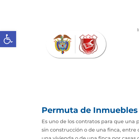
Abrir barra de herramientas
Permuta de Inmuebles
Es uno de los contratos para que una p
sin construcción o de una finca, entre 
una vivienda o de una finca por casas o