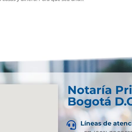
Notaría Pr
Bogotá D.C
Líneas de atenc
