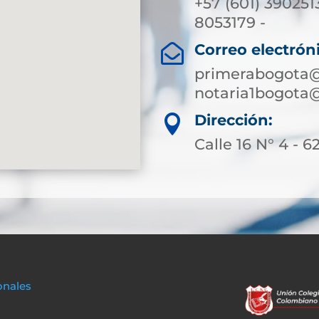
+57 (601) 390251
8053179 -
Correo electrón

primerabogota@
notaria1bogota
Dirección:

Calle 16 N° 4 - 6
onales