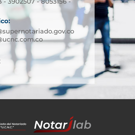
3 - 3902507 - 8053156 -
ico:
supernotariado.gov.co
@ucnc.com.co
2