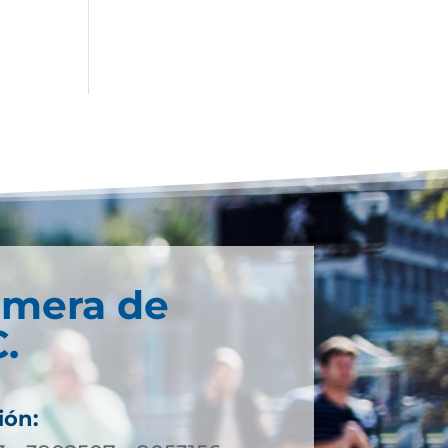
imera de
.
ión: