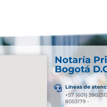
Notaría Pr
Bogotá D.C
Líneas de atenc

+57 (601) 390251
8053179 -