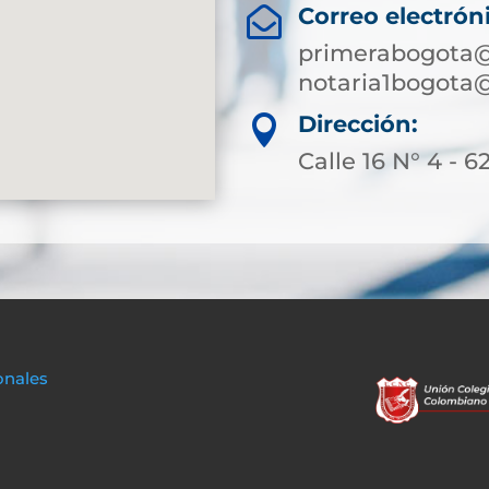
Correo electrón

primerabogota@
notaria1bogota
Dirección:

Calle 16 N° 4 - 6
onales