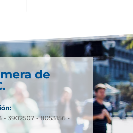
imera de
.
ión:
3 - 3902507 - 8053156 -