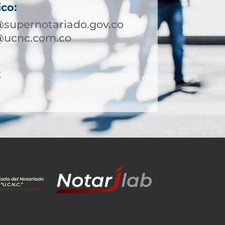
ico:
supernotariado.gov.co
@ucnc.com.co
2