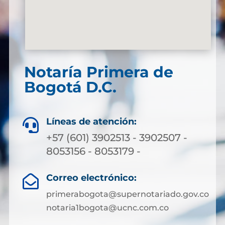
Notaría Primera de
Bogotá D.C.
Líneas de atención:

+57 (601) 3902513 - 3902507 -
8053156 - 8053179 -
Correo electrónico:

primerabogota@supernotariado.gov.co
notaria1bogota@ucnc.com.co