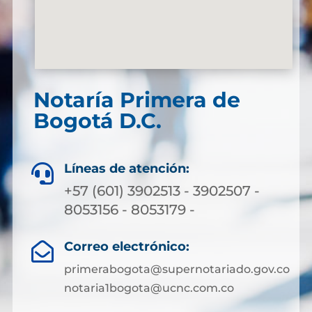
Notaría Primera de
Bogotá D.C.
Líneas de atención:

+57 (601) 3902513 - 3902507 -
8053156 - 8053179 -
Correo electrónico:

primerabogota@supernotariado.gov.co
notaria1bogota@ucnc.com.co